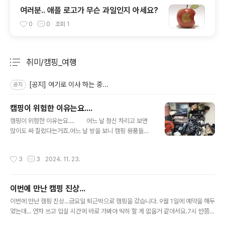
여러분.. 애플 로고가 무슨 과일인지 아세요?
0
0
조회
1
취미/캠핑_여행
분류 전체보기
주요 글 목록
[공지] 여기로 이사 하는 중...
공지
캠핑이 위험한 이유는요....
글 내용
캠핑이 위험한 이유는요.... 어느 날 정신 차리고 보면
많이도 싸 질렀다는거죠.어느 날 방을 보니 캠핑 용품들이
난장판이더라구요..야금 야금 사 놓은것들이 세워져있는
거.. 누워져있는거.. 바닥에 깔려있는 것등...도대체 발을 놓
작성시간
3
3
2024. 11. 23.
을 곳이 없길래, 선반을 사서 정리 좀 했습니다.평일에 퇴근
하고 한두시간씩... 오늘 한 4시간 정도 해서 겨우 정리가
좀 된 상태입니다. 이 사진은 길이 2m, 5단짜리 선반이면
이번에 만난 캠핑 진상...
될 줄알고 일단 공간 만들어서 조립하고 넣었는데.... 모자
글 내용
라네요??? 어째 어째해서.... 우겨 넣어서 바닥에 다닐 만
이번에 만난 캠핑 진상...금요일 퇴근박으로 캠핑을 갔습니다. 9월 1일에 예약을 해두
한 공간은 좀 만들었습니다. 과거의 내가... 참 많이도 싸질
었는데... 연차 쓰고 입실 시간에 바로 가봐야 딱히 할 게 없을거 같아서요.7시 반쯤
렀더군요.. 미친 x 같으니..미래의 나는 좀 고만 샀으면 좋
도착했는데요. 이미 해는지고 어둑어둑하죠.이미 많은 사람들이 다 자리 잡고 즐기고