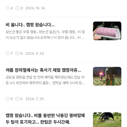
겠군요.. 문제는 저기 보이는 선반 반 정도 ..
있더군요.텐트를 치고 있는데 바로 옆 사이트에서 한분이 오시더니 [ 혹시 시끄럽다
작성시간
4
3
2024. 10. 14.
고 생각하면 알려 주세요.. ] 라고 말을 하더군요.아.. 매너가 있으신 분이구나 라고 생
각을 했죠.바람 타고 들리는 얘기들 중에 국민 연금 수령액이 얼마니... 얘기하는걸 보
니 65세 넘은 3분 정도 있더군요.세팅하고 불 피워서 배 채우고 불멍을 하고 있는
비 옵니다.. 캠핑 왔습니다...
데..끼리 끼리 즐기는 사람들의 대화들이야 뭐 문제 될게 있나요..갑자기 노래를 부르
글 내용
기 시작합니다. O____O;;뭐 ..
보는건 좋은 우중 캠핑...하는건 싫은(?).. 우중 캠핑.. 비 많
이 오는거 알고 왔습니다.도착하니 비 많이 옵니다... 비 그
치길 기다리며 차에서 배를 채우고 있는데요.. 기 다리면 더
많이 올거 같아 우비 입고 텐트 쳣습니다. 다 젖었습니다.비
작성시간
7
4
2024. 9. 23.
가 그첬습니다......????기상청이 4시 5시에 엄청난 폭우 온
다 했습니다.. 왜 ..왜.. 왜...요???? 저한테 이러십니까.. 비
한번 시원하게 오녜요..즐거운 불금... 보내세요..페트병 맥
여름 장마철에서는 혹서기 체험 캠핑이쥬...
주를 샀더니 잔으로 쓸만한게 저거 뿐이라 막걸리처럼 마
글 내용
시게 되네요.. 비 그친 타임에 커피 한잔하고 정리 좀 하려
금요일 캠핑을 한달 반 전에 예약을 해두었는데요.전날 아
고 했는데요.어찌이리 못 맞추나요????지금 여기는 거의
침 6시 부산에서 파주까지 출장... 연차날 새벽 3시에 집에
태풍 온 수준의 비 바람입니다..기상청만 다르네요.. 원래
도착했습니다.한 4시간 자고 출근(?)해서 다시 제천까지
어제 오늘까지 2일 예약을 ..
출장... 제천에서 밀양으로 퇴근 했네요도착하니 7시가 넘
작성시간
0
0
2024. 7. 25.
었네요.연차도 아닌 것이 연차 같은...출장 간다고 캠핑 짐
을 다 뺐다가 아침에 그냥 눈에 보이는데로 담았더니...음식
은 하나도 못 챙기고...여름철 장마철이라하는데 타프도 없
캠핑 왔습니다.. 비를 동반한 낙동강 똥바람에
고 가져온건 모기장... 그래도 덥교 비가 예정되서 그런가
두 팀이 포기하고... 한팀은 두시간째.
캠핑장이 반 전세네요. 한 반경 50미터 안에는 저 말고 한
글 내용