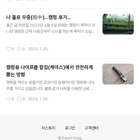
역 중에 일부라... 일부러 가기는 합니다만, 역시 땡볕에 텐
트 치고... 땀 식히고 있으면 낚시하러 갈 생각이 안나지요.
도착해서 텐트 치고...얼마 전에 알리에서 오배송된... 꼬맹
나 홀로 우중(雨中)...캠핑 후기...
이용 컵에 맥주 한잔.. 이거 은근히 좋더군요. 크기도 적당
글 내용
하고, 양쪽에 손잡이도 있고.. 텐트 나 캠핑장 풍경은 이렇
옮긴 글 작성일 2022년 6월 6일 원래는 캠핑이 목적이 아
지요. 제가 자리 잡은 사이트는 D25번. 양쪽에 개수대와
니라 캠핑장 근처 낙동강에서 낚시를 하는게 목적이 있습
화장실등이 있어서 제 앞으로 다니는 사람들은 별로 없어
니다. 한 달 전에 예약을 해야하는데... 어제 이렇게 비 바람
요. 가끔 산책한다고 다니는 분들 정도. 사이트 바로 앞에
이 불 줄은 몰랐죠. 도착해서 비 바람 속에 텐트를 쳤습니
작성시간
0
0
2023. 1. 20.
넓..
다. 말 그대로 다 젖었습니다. 일단 짐을 더 줄여야겠어요.
혹시나 해서 챙겼는데.. 리어카에 다 차는 정도더라구요. 백
패킹정도까지 줄일려고 합니다. 제일 무거운게 단조팩이네
캠핑용 나이프를 칼집(케이스)에서 안전하게
요. 경략 팩으로 바꾸어야겠어요. 설치 할 때부터 오늘 아침
뽑는 방법
까지 비바람이라... 좀 깨끗한 사진은 철수하기 전에 사진이
글 내용
있네요. 바람이 많이 불어서.. 따로 이너텐트가 없는 형태로
캠핑을 하시는 분들이면 감성이든 실용적이든 캠핑용 나이
사용합니다. 앞이나 뒤나 모두 오픈 가능한 상태고요. 간이
프를 가지고 있을겁니다. 불멍 같이 나무를 이용한 난로나
침대와 자충매트에 USB 전원을 사용하는 발열 침낭을 사
화로를 사용하기 위해서 나무를 잘게 쪼개는 바토닝이나
작성시간
0
0
2023. 1. 20.
용했습니다..
처음에 불을 붙일 때 사용하는 페더스틱을 만들기 위해서
요. 뭐 있어 보이기 위해 베어 그릴스도 사용하는 마그네슘
막대기로 불을 붙이기 위해서도요.. 뭐 이런거 귀찮으면 가
스 토치로 싹~~~~ 해버리면 되죠. 저도 나이프가 3개 정
도 있고요. 유튜브나 이런 곳에서 보면 다양한 캠핑용 또는
의안내
티스토리
로그인
고객센터
전투용 나이프를 소개되고들 있죠. 보통 캠핑용 나이프는
© Daum Corp.
케이스가 없거나, 널널한(?) 가죽 스타일이거나, 딱 맞게 제