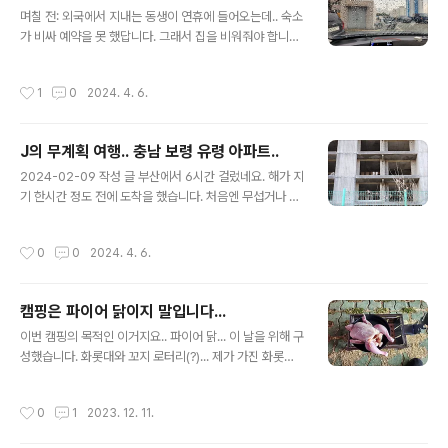
글 내용
며칠 전: 외국에서 지내는 동생이 연휴에 들어오는데.. 숙소
가 비싸 예약을 못 했답니다. 그래서 집을 비워줘야 합니다.
거실 하나 방 하나 있는 작고 오래된 아파트라 같이 지내기
엔 불편하거든요.. 계획형이라 어디 가면 시간, 이동 경로동
작성시간
1
0
2024. 4. 6.
을 미리 세워두는 편인데요. 어떤 계획을 할 여유도 없이 집
을 나갑니다. 제 성향은 이렇습니다. 낚시를 간다고 하면..
낚시 포인트가 5시 반쯤이 일출 시간이니, 가는데 1시간 정
J의 무계획 여행.. 충남 보령 유령 아파트..
도 걸리니 4시 반에는 출발해야하고 , 편의점에서 먹을거
글 내용
사야하니 10분 정도 당겨야하고, 그러면 4시에는 일어나
2024-02-09 작성 글 부산에서 6시간 걸렀네요. 해가 지
야하고... 6시간 정도는 자야하니 10시 전에는 잠자리에 들
기 한시간 정도 전에 도착을 했습니다. 처음엔 무섭거나 공
어가야 합니다. 그러면 대략 점심은 9시 전에는 든든하게
포스러울거라 생각했는데 막상 보니 안타깝다는 생각이 드
먹어둬야하고. 내일 도착하면 편의점 김밥으로 배를 채우
네요. 해가 져갈 때 석양 빛을 받아서 그런가 처음엔 어? 상
작성시간
0
0
2024. 4. 6.
고 4~5시간..
태가 괜찮은데... 였습니다. 근데 해가 비치지 않는 뒤쪽은
곰팡이들 때문에 거무튀튀하네요. 한바퀴 돌면서 여러 사
진들을 찍었는데요. 뭔가 안타까운 생각들만 드네요. 옥상
캠핑은 파이어 닭이지 말입니다...
이 안 보이는걸로 봐서 위로 더 지을 예정이었던거 같고..
글 내용
이런 논밭이 있는 곳에 아파트 단지가??? 라는 생각도 들
이번 캠핑의 목적인 이거지요.. 파이어 닭... 이 날을 위해 구
고... 공사하면서 쌓아놓은 벽돌이 30년째 저 자리를 지키
성했습니다. 화롯대와 꼬지 로터리(?)... 제가 가진 화롯대
고 있다고 생각하니 이런 생각 저런 생각들을 하게 만들더
중에 로터리 고정 부가 맞는게 저거 뿐이라.. 작네요. 7호
군요. 소리도 없고 움직임도 없고... 정말 고요함 그 자체네
생닭에 소금 ,후추만 바르고 종이 호일로 한번 싸고 알미윰
작성시간
0
1
2023. 12. 11.
요. 요즘 아파트..
호일로 또 한번요. 화롯대 크기가 작아서 ... 머리랑 다리쪽
은 안 익을거 같습니다.... 한 1시간 걸리지 싶습니다. 지난