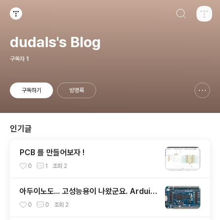
검색하기
티스토리
dudals's Blog
구독자
1
구독하기
방명록
신고하기 레이어
열기
인기글
PCB 를 만들어보자 !
0
1
조회
2
아두이노도... 고성능용이 나왔군요. Arduin
o GIGA R1 WiFi
0
0
조회
2