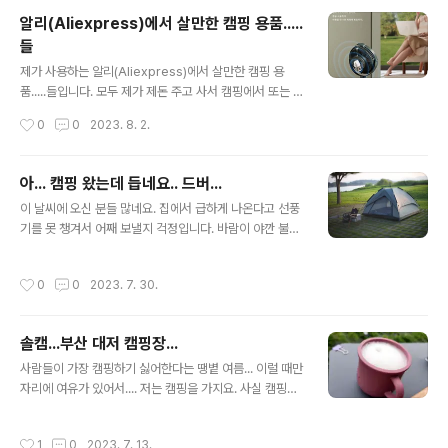
번 닭다리처럼 성공하겠지요??
알리(Aliexpress)에서 살만한 캠핑 용품.....
들
글 내용
제가 사용하는 알리(Aliexpress)에서 살만한 캠핑 용
품.....들입니다. 모두 제가 제돈 주고 사서 캠핑에서 또는 일
상 생활에서 사용하기에 좋다고 생각하는 제품을 몇개 적
작성시간
0
0
2023. 8. 2.
어봅니다. 따로 캠핑이나 사용때 찍은 사진은 없고 상품 페
이지에있는 사진 일부를 사용 하겠습니다. 한동안 캠핑 유
튜브처럼 이것 저것 찍어보고 했지만, 지금은 그냥 기억에
아... 캠핑 왔는데 듭네요.. 드버...
남을 정도만 찍다보니 영상물이 별로 없어요. 아래 링크는
글 내용
이 날씨에 오신 분들 많네요. 집에서 급하게 나온다고 선풍
모두 상품 링크이며 추가적으로 붙는 여러 코드는 제거를
기를 못 챙겨서 어째 보낼지 걱정입니다. 바람이 야깐 불기
한 상태입니다. 1. 선풍기 https://www.aliexpress.co
는 하는데요.. 날이 덥고 일부러 일몰 타임에 온거라 타프는
m/item/1005005372268655.html 제가 살 때는 39
필요 없어서.. 그냥 자동 탠트 하나만 쳐놨는데 ... 다른 사람
달러 정도입니다. USB 충전식이고 삼각대 형태나 분리해
작성시간
0
0
2023. 7. 30.
들에 비해 상당히 볼품이 없네요.... 베이비 맥주 잔에 한잔
서 텐트 천정에 설치하거나 가능합니다만.... 이 제품..
하고.. 해 떨어지길 기다리고 있습니다. 목적이 드론 날리는
건데 드론 배터리가 시원찮은가 5분 날리니 경고가 떠서
솔캠...부산 대저 캠핑장...
금방 끝나버렀네요. 선풍기도 없어 ... 파워 뱅크도 없어...
글 내용
선풍기도 없이.... 으..... 밤에 한 30분 정도 온갖 벌레들의
사람들이 가장 캠핑하기 싫어한다는 땡볕 여름... 이럴 때만
공격이 있었네요. 모기향 3개를 삼각 구조로 배치를 했는
자리에 여유가 있어서.... 저는 캠핑을 가지요. 사실 캠핑이
데도 신경을 안 쓰더라구요. 장작을 피울까 했는데 다들 불
목적이라기 보다는 근처에 낚시나 드론 날리러 가는게 주
을 안 파우길래... 모기향만으로 버텼습니다. 대충..
목적이지요. 대저 캠핑장은 바로 옆 낙동강이 낚시 허용 구
작성시간
1
0
2023. 7. 13.