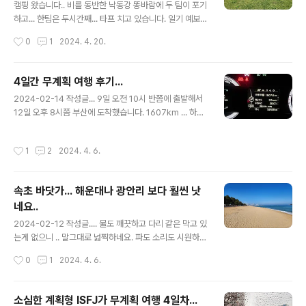
팀 더 있네요.그래서 정말 조용합니다. 들리는건 새소리와
캠핑 왔습니다.. 비를 동반한 낙동강 똥바람에 두 팀이 포기
풀벌레 소리 뿐..이러나 저러나 어차피 덥기 때문에 불 피워
하고... 한팀은 두시간째... 타프 치고 있습니다. 일기 예보를
도 그게 그겁니다. 그래서 불멍도 하교,편의점에서 산걸로
보니 바람과 비가 같이 있길래.. 저는 좀 비바람에 버틸만한
작성시간
0
1
2024. 4. 20.
배를 채우고..
타프와 간단한 텐트만 챙겨 왔는데요. 어제 부터 예약이라
아침에 일찍 와서 그래도 고생은 안 했는데요. 점심 이후 부
터 비와 똥바람이 장난이 아닙니다. 철수한 두 팀이 하필이
4일간 무계획 여행 후기...
면 똥바람이 최고치를 칠 때... 오셔서 여자 혼자 오신 분은
글 내용
2024-02-14 작성글... 9일 오전 10시 반쯤에 출발해서
타프 치다가 현타가 오셨는지... 깔끔하게 정리하고 가시네
12일 오후 8시쯤 부산에 도착했습니다. 1607km ... 하루
요. 커플이 와서 남자만 열심히 쉘터 치고 있던 곳은 한 50
평균 400km 정도 달렸네요. 2번 주유를 했네요. 거의 매
미터 떨어진 곳에서도 들릴만한 '딱!!' 소리.. 똥바람에 폴대
일 한 5~6시간 운전하고... 구경 좀 하고... 반복이였네요.
가 부러진거 같더군요. 쉘터도 바람이 없을 때 혼자는 가능
작성시간
1
2
2024. 4. 6.
마지막에 속초에서 부산까지는 국도만 타고 7시간 정도 걸
한 정도로 좀 큰 걸 가져오셨던데요. 오늘 같은 날씨..
린거 같네요. 부산에서 충남 보령으로 갔다가 전라남도 쪽
으로 내려오다가... 다시 강원도 가서 동해따라 내려오는...
속초 바닷가... 해운대나 광안리 보다 훨씬 낫
참 멀고 먼 길을 달렸네요. 가는 길에 처음으로 마이산도 봤
네요..
습니다. 저는 말 귀보다는 귀여운 강아지 귀가 생각나던데
글 내용
요.. 충남... 이런 쪽은 산이 많이 없더군요. 언덕 정도?? 거
2024-02-12 작성글.... 물도 깨끗하고 다리 같은 막고 있
의 도속도로 옆으로 산이 가득한 곳만 다녔는데 나름 새로
는게 없으니 .. 말그대로 넓찍하네요. 파도 소리도 시원하고
운 느낌이였습니다. 대관령 휴게소에서 쌓여있..
요.. 사진으로는 이 느낌이 안 담기네요. 가만 생각하니 내
작성시간
0
1
2024. 4. 6.
려 갈 때는 바닷가쪽 길이 아니네요.. 여쩌다 바갓가가 보이
면 들러야겠네요.
소심한 계획형 ISFJ가 무계획 여행 4일차...