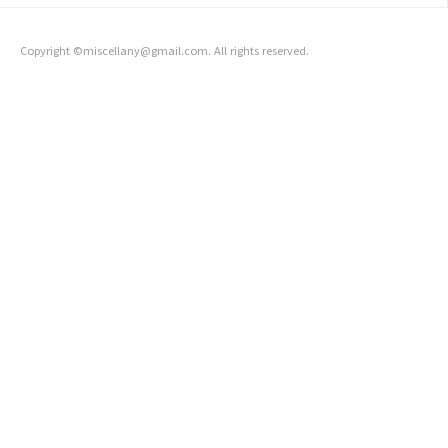
ESP32 시리즈 말고는SAM3X8E ARM Cortex-M3 CPU 을 사
용한 Arduino Due가 나름 고..
Copyright ©miscellany@gmail.com. All rights reserved.