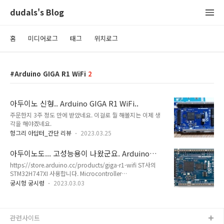
dudals's Blog
홈
미디어로그
태그
위치로그
Arduino GIGA R1 WiFi
2
아두이노 신형.. Arduino GIGA R1 WiFi..
주문한지 3주 정도 만에 받았네요. 이걸로 뭘 해볼지는 이제 생
각을 해야겠네요.
헝그리 아답터_간단 리뷰
2023.03.25
아두이노도... 고성능용이 나왔군요. Arduino
GIGA R1 WiFi
https://store.arduino.cc/products/giga-r1-wifi ST사의
STM32H747XI 사용합니다. Microcontroller
(STM32H747XI): This dual core 32-bits microcontroller
궁시헝 궁시렁
2023.03.03
allows you have two brain talking to each other (a
Cortex®-M7 at 480 MHz and a Cortex®-M4 at 240 MHz)
you can even run micropython in one and Arduino in the
other. 듀얼 코어에다가 M4 성능만 해도 240Mhz짜리네요.
관련사이트