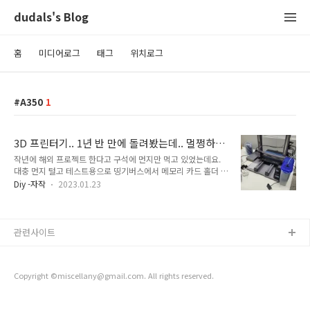
dudals's Blog
홈
미디어로그
태그
위치로그
A350
1
3D 프린터기.. 1년 반 만에 돌려봤는데.. 멀쩡하네
요.
작년에 해외 프로젝트 한다고 구석에 먼지만 먹고 있었는데요.
대충 먼지 털고 테스트용으로 띵기버스에서 메모리 카드 홀더 하
나 찾아서 출력시켜놨는데 깔끔하게 잘 나왔네요. 필라멘트도 1
Diy -자작
2023.01.23
년 반은 넘은 애라 [ 중간에 끓어지겠지.. 뭐~ ] 이런 생각으로 퇴
근 전에 걸고 갔는데, 결과물이 좋네요. 사부작 사부작... 또 뭐 만
들어봐야겠어요.
관련사이트
Copyright ©miscellany@gmail.com. All rights reserved.