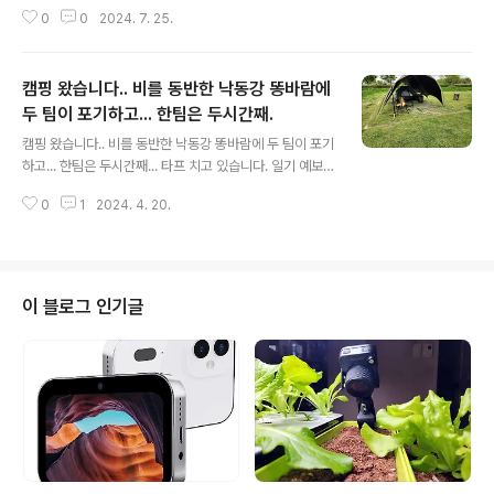
도착했습니다.한 4시간 자고 출근(?)해서 다시 제천까지
렀더군요.. 미친 x 같으니..미래의 나는 좀 고만 샀으면 좋
0
0
2024. 7. 25.
출장... 제천에서 밀양으로 퇴근 했네요도착하니 7시가 넘
겠군요.. 문제는 저기 보이는 선반 반 정도 ..
었네요.연차도 아닌 것이 연차 같은...출장 간다고 캠핑 짐
을 다 뺐다가 아침에 그냥 눈에 보이는데로 담았더니...음식
캠핑 왔습니다.. 비를 동반한 낙동강 똥바람에
은 하나도 못 챙기고...여름철 장마철이라하는데 타프도 없
고 가져온건 모기장... 그래도 덥교 비가 예정되서 그런가
두 팀이 포기하고... 한팀은 두시간째.
글 내용
캠핑장이 반 전세네요. 한 반경 50미터 안에는 저 말고 한
캠핑 왔습니다.. 비를 동반한 낙동강 똥바람에 두 팀이 포기
팀 더 있네요.그래서 정말 조용합니다. 들리는건 새소리와
하고... 한팀은 두시간째... 타프 치고 있습니다. 일기 예보를
풀벌레 소리 뿐..이러나 저러나 어차피 덥기 때문에 불 피워
보니 바람과 비가 같이 있길래.. 저는 좀 비바람에 버틸만한
도 그게 그겁니다. 그래서 불멍도 하교,편의점에서 산걸로
0
1
2024. 4. 20.
타프와 간단한 텐트만 챙겨 왔는데요. 어제 부터 예약이라
배를 채우고..
아침에 일찍 와서 그래도 고생은 안 했는데요. 점심 이후 부
터 비와 똥바람이 장난이 아닙니다. 철수한 두 팀이 하필이
면 똥바람이 최고치를 칠 때... 오셔서 여자 혼자 오신 분은
타프 치다가 현타가 오셨는지... 깔끔하게 정리하고 가시네
이 블로그 인기글
요. 커플이 와서 남자만 열심히 쉘터 치고 있던 곳은 한 50
미터 떨어진 곳에서도 들릴만한 '딱!!' 소리.. 똥바람에 폴대
가 부러진거 같더군요. 쉘터도 바람이 없을 때 혼자는 가능
한 정도로 좀 큰 걸 가져오셨던데요. 오늘 같은 날씨..