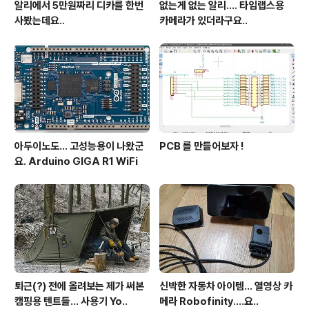
알리에서 5만원짜리 디카를 한번
없는게 없는 알리.... 타임랩스용
사봤는데요..
카메라가 있더라구요..
아두이노도... 고성능용이 나왔군
PCB 를 만들어보자 !
요. Arduino GIGA R1 WiFi
퇴근(?) 전에 올려보는 제가 써본
신박한 자동차 아이템... 열영상 카
캠핑용 텐트들... 사용기 Yo..
메라 Robofinity....요..