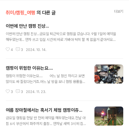
더보기
취미/캠핑_여행
의 다른 글
이번에 만난 캠핑 진상...
글 내용
이번에 만난 캠핑 진상...금요일 퇴근박으로 캠핑을 갔습니다. 9월 1일에 예약을
해두었는데... 연차 쓰고 입실 시간에 바로 가봐야 딱히 할 게 없을거 같아서요.7
시 반쯤 도착했는데요. 이미 해는지고 어둑어둑하죠.이미 많은 사람들이 다 자
4
3
2024. 10. 14.
리 잡고 즐기고 있더군요.텐트를 치고 있는데 바로 옆 사이트에서 한분이 오시
더니 [ 혹시 시끄럽다고 생각하면 알려 주세요.. ] 라고 말을 하더군요.아.. 매너
가 있으신 분이구나 라고 생각을 했죠.바람 타고 들리는 얘기들 중에 국민 연금
캠핑이 위험한 이유는요....
수령액이 얼마니... 얘기하는걸 보니 65세 넘은 3분 정도 있더군요.세팅하고 불
글 내용
피워서 배 채우고 불멍을 하고 있는데..끼리 끼리 즐기는 사람들의 대화들이야
캠핑이 위험한 이유는요.... 어느 날 정신 차리고 보면
뭐 문제 될게 있나요..갑자기 노래를 부르기 시작합니다. O____O;;뭐 ..
많이도 싸 질렀다는거죠.어느 날 방을 보니 캠핑 용품들이
난장판이더라구요..야금 야금 사 놓은것들이 세워져있는
3
3
2024. 11. 23.
거.. 누워져있는거.. 바닥에 깔려있는 것등...도대체 발을 놓
을 곳이 없길래, 선반을 사서 정리 좀 했습니다.평일에 퇴근
하고 한두시간씩... 오늘 한 4시간 정도 해서 겨우 정리가
여름 장마철에서는 혹서기 체험 캠핑이쥬...
좀 된 상태입니다. 이 사진은 길이 2m, 5단짜리 선반이면
글 내용
될 줄알고 일단 공간 만들어서 조립하고 넣었는데.... 모자
금요일 캠핑을 한달 반 전에 예약을 해두었는데요.전날 아
라네요??? 어째 어째해서.... 우겨 넣어서 바닥에 다닐 만
침 6시 부산에서 파주까지 출장... 연차날 새벽 3시에 집에
한 공간은 좀 만들었습니다. 과거의 내가... 참 많이도 싸질