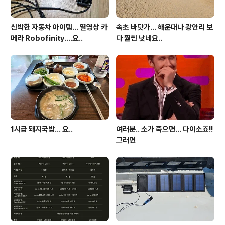
신박한 자동차 아이템... 열영상 카
속초 바닷가... 해운대나 광안리 보
메라 Robofinity....요..
다 훨씬 낫네요..
1시급 돼지국밥... 요..
여러분.. 소가 죽으면... 다이소죠!!
그러면