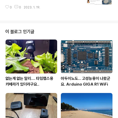
이나 등산)등을 위해서 배터리 소모가 늘어다게 사용을 하
는 것은 좀 그렇죠. 제 경우 기차나 차를 타고 가다가 낚시
0
0
2023. 1. 19.
하시 좋은 장소가 보이면 지도 앱을 켜서 캡쳐를 해놓는 경
우가 있습니다. 캡쳐를 안 하면 나중에 지도를 보면서 기억
을 더듬..
이 블로그 인기글
없는게 없는 알리.... 타임랩스용
아두이노도... 고성능용이 나왔군
카메라가 있더라구요..
요. Arduino GIGA R1 WiFi