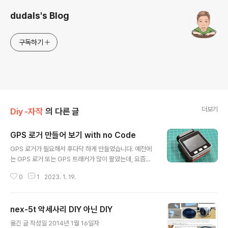
dudals's Blog
구독하기
더보기
Diy -자작
의 다른 글
GPS 로거 만들어 보기 with no Code
글 내용
GPS 로거가 필요해서 후다닥 하게 만들었습니다. 예전에
는 GPS 로거 또는 GPS 트래커가 많이 팔았는데, 요즘은
개인 사생활 추적용들만 좀 보이네요. 출장을 가거나 여행
0
1
2023. 1. 19.
을 가거나 어떤 경로로 이동을 했는지.. 등등을 기록으로 남
겨야 할 때가 있습니다. 뭐 자전거나 바이크, 자동차 드라이
브를 가거나요. 요즘에 스마트 폰 잘 되어 있고, 스마트 워
nex-5t 악세사리 DIY 아닌 DIY
치도 잘 되어 있는데.. 이게 필요하냐?? 라고 하시면... 저도
글 내용
잘 알죠. 다만 하루 24시간씩 며칠이 걸리는 이동 ( 순례길
옮긴 글 작성일 2014년 1월 16일자