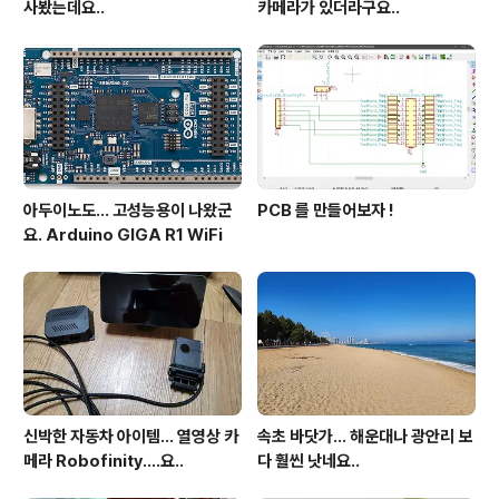
사봤는데요..
카메라가 있더라구요..
아두이노도... 고성능용이 나왔군
PCB 를 만들어보자 !
요. Arduino GIGA R1 WiFi
신박한 자동차 아이템... 열영상 카
속초 바닷가... 해운대나 광안리 보
메라 Robofinity....요..
다 훨씬 낫네요..