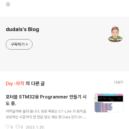
(새창열림)
로그 정보
dudals's Blog
구독하기
더보기
Diy -자작
의 다른 글
포터블 STM32용 Programmer 만들기 시
도 중.
글 내용
까먹을까봐 올려 둡니다. 완료 목표는 ST-Link 의 동작을
모방하는 수준까지 한 한달 정도 예상 함 Data 핀이 St-Li
nk에서 송신하거나 타켓 보드에 송신하는 경우가 어느 경
0
0
2023. 1. 20.
우인지를 찾는 것이 관건인 것으로 보임 SWD관련 자료 찾