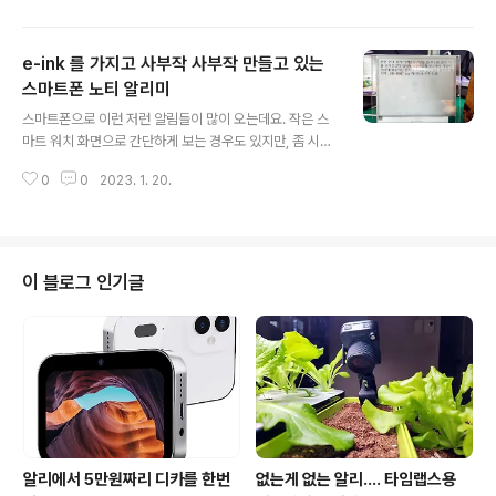
기가 쉽지 않음 Github 에 유용한 일부 소스가 있으나 설
명이 별도로 없음 목표 : STM32F4 , STM32F7 시리즈
e-ink 를 가지고 사부작 사부작 만들고 있는
용 포터블 Programmer 만들기 구상 : M5stack 를 이
용해서 저장된 Hex 나 bin 파일을 STM32F4, STM32
스마트폰 노티 알리미
글 내용
F7 시리즈에 직접 다운로드 할 수 있도록 한다. Jtag 말고
스마트폰으로 이런 저런 알림들이 많이 오는데요. 작은 스
SWD 를 이용한다. I2C와 비슷하게 Clock 과 Data 만 사
마트 워치 화면으로 간단하게 보는 경우도 있지만, 좀 시원
용 함 로직 및 프로토콜 아날라이져를 이용해서 ST_Link
하게 봤으면 해서 만들었습니다. 메신져도 1세대 정도, 스
의 동작을 분석해서 직접..
0
0
2023. 1. 20.
마트폰도 pda 시절 부터 사용해서 그런지 요즘 전화나 스
마트폰 안 보고 있으면 어색한 경우 말고는 거의 안 봐요.
알림 왔다고 할 때마다 스마트폰 보기도 귀찮고. 회사 챗 사
용 중에 다른 그룹 메시지가 오면 확인도 쉽지 않고. 차에서
도 전화는 블루투스로 받으면 되지만, 메시지 온 것은 확인
이 블로그 인기글
방법이 없는게 아쉽더군요. 그래서 안드로이드 노티를 블
루투스로 전달하는 것을 하나 만들었습니다. 그걸 e-ink
로 뿌려요. 스마트폰을 들고 자리를 벗어나서 링크가 끊어
지면 기본 이미지 화면으로 전환을 시킬려고 하고요. 메시
지가 개인적인게 많아서 사..
알리에서 5만원짜리 디카를 한번
없는게 없는 알리.... 타임랩스용